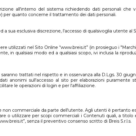
crizione all'interno del sistema richiedendo dati personali che
y
) per quanto concerne il trattamento dei dati personali.
iso ed a sua esclusiva discrezione, l'accesso di qualsivoglia utente al
nere utilizzati nel Sito Online “www.breis.it” (in prosieguo i "Marchi"
e, in qualsiasi modo ed a qualsiasi scopo, ivi inclusa la riprodu
i dati saranno trattati nel rispetto e in osservanza alla D.Lgs. 30 gi
ti anonimi sull'accesso al sito per elaborazioni puramente sta
litare le operazioni di login e per l'affiliazione.
e e non commerciale da parte dell'utente. Agli utenti è pertanto 
re o utilizzare per scopi commerciali i Contenuti quali, a titolo
w.breis.it”, senza il preventivo consenso scritto di Breis S.r.l.s.