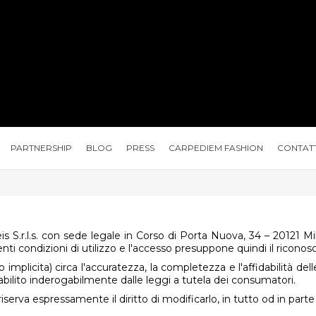
PARTNERSHIP
BLOG
PRESS
CARPEDIEM FASHION
CONTATT
eis S.r.l.s. con sede legale in Corso di Porta Nuova, 34 – 20121 
nti condizioni di utilizzo e l'accesso presuppone quindi il ricono
 o implicita) circa l'accuratezza, la completezza e l'affidabilità del
bilito inderogabilmente dalle leggi a tutela dei consumatori.
i riserva espressamente il diritto di modificarlo, in tutto od in pa