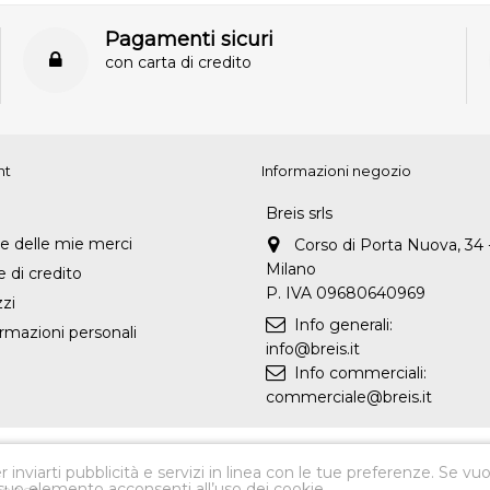
Pagamenti sicuri
con carta di credito
nt
Informazioni negozio
Breis srls
i
e delle mie merci
Corso di Porta Nuova, 34 
Milano
 di credito
P. IVA 09680640969
zzi
Info generali:
rmazioni personali
info@breis.it
Info commerciali:
commerciale@breis.it
 inviarti pubblicità e servizi in linea con le tue preferenze. Se vuo
uo elemento acconsenti all’uso dei cookie.