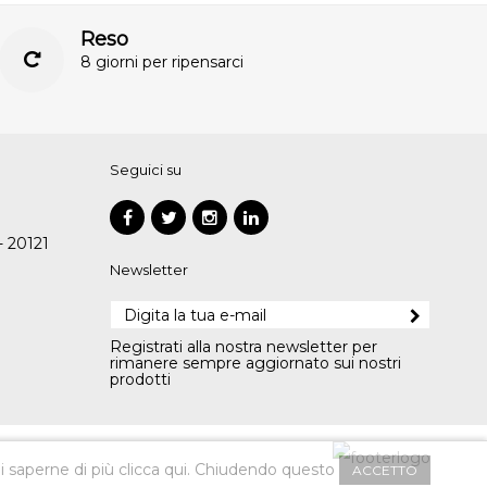
Reso
8 giorni per ripensarci
Seguici su
- 20121
Newsletter
Registrati alla nostra newsletter per
rimanere sempre aggiornato sui nostri
prodotti
i saperne di più
clicca qui
. Chiudendo questo
ACCETTO