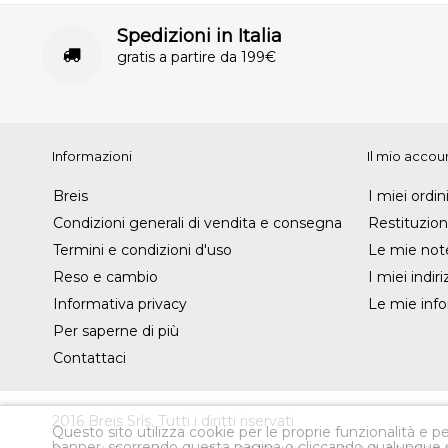
Spedizioni in Italia
gratis a partire da 199€
Informazioni
Il mio accou
Breis
I miei ordin
Condizioni generali di vendita e consegna
Restituzion
Termini e condizioni d'uso
Le mie note
Reso e cambio
I miei indiri
Informativa privacy
Le mie info
Per saperne di più
Contattaci
2016 Breis Srls. Tutti i diritti riservati
Questo sito utilizza cookie per le proprie funzionalità e per
banner, scorrendo questa pagina o cliccando qualunque s