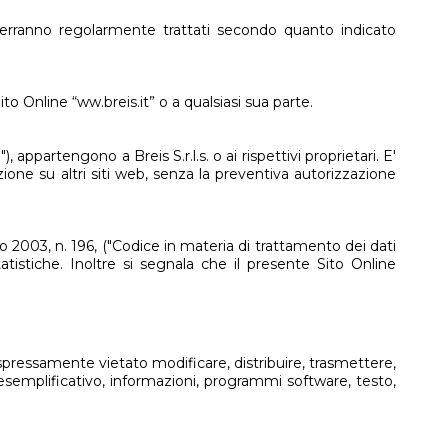
 verranno regolarmente trattati secondo quanto indicato
 Sito Online “ww.breis.it” o a qualsiasi sua parte.
), appartengono a Breis S.r.l.s. o ai rispettivi proprietari. E'
zione su altri siti web, senza la preventiva autorizzazione
ugno 2003, n. 196, ("Codice in materia di trattamento dei dati
tistiche. Inoltre si segnala che il presente Sito Online
espressamente vietato modificare, distribuire, trasmettere,
 esemplificativo, informazioni, programmi software, testo,