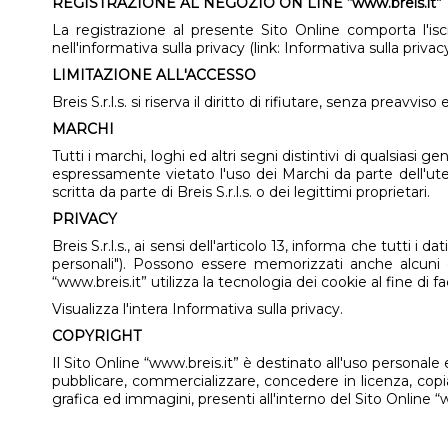
REGISTRAZIONE AL NEGOZIO ON LINE “www.breis.it”
La registrazione al presente Sito Online comporta l'is
nell'informativa sulla privacy (link:
Informativa sulla privac
LIMITAZIONE ALL'ACCESSO
Breis S.r.l.s. si riserva il diritto di rifiutare, senza preavv
MARCHI
Tutti i marchi, loghi ed altri segni distintivi di qualsiasi ge
espressamente vietato l'uso dei Marchi da parte dell'utent
scritta da parte di Breis S.r.l.s. o dei legittimi proprietari.
PRIVACY
Breis S.r.l.s., ai sensi dell'articolo 13, informa che tutti 
personali"). Possono essere memorizzati anche alcuni da
“www.breis.it” utilizza la tecnologia dei cookie al fine di faci
Visualizza l'intera
Informativa sulla privacy.
COPYRIGHT
Il Sito Online “www.breis.it” è destinato all'uso personal
pubblicare, commercializzare, concedere in licenza, copia
grafica ed immagini, presenti all'interno del Sito Online “ww