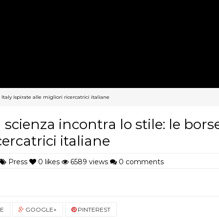
taly ispirate alle migliori ricercatrici italiane
cienza incontra lo stile: le borse
cercatrici italiane
Press
0
likes
6589 views
0 comments
E
GOOGLE+
PINTEREST