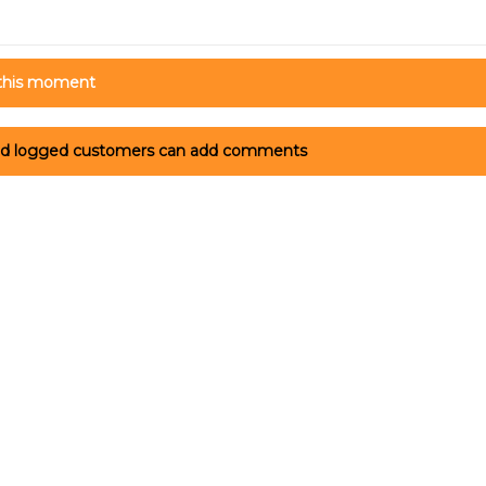
this moment
and logged customers can add comments