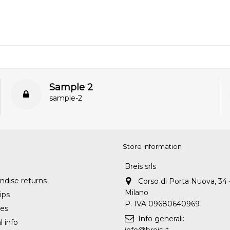
Sample 2
sample-2
Store Information
Breis srls
dise returns
Corso di Porta Nuova, 34 
Milano
ips
P. IVA 09680640969
es
Info generali:
 info