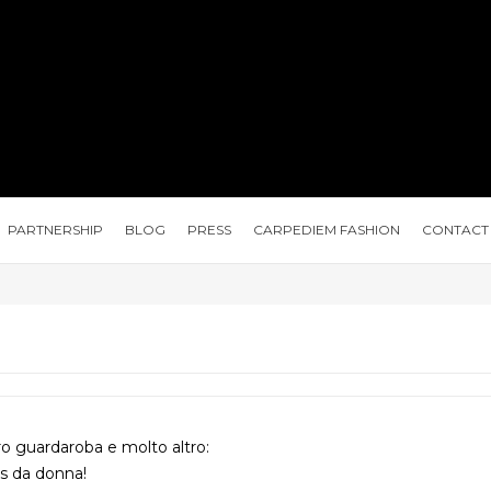
PARTNERSHIP
BLOG
PRESS
CARPEDIEM FASHION
CONTACT
ro guardaroba e molto altro:
ns da donna!