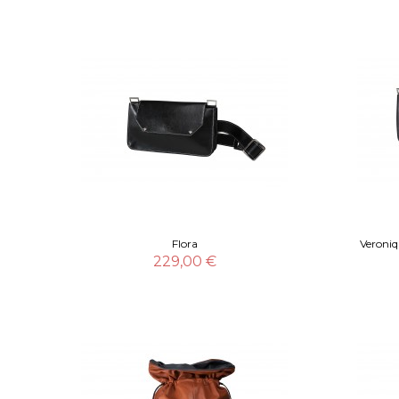
Flora
Veroniq
229,00 €